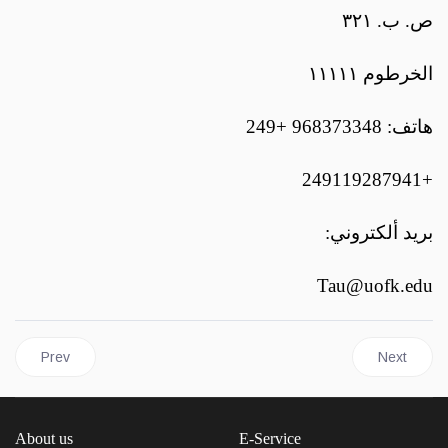
ص. ب. ٣٢١
الخرطوم ١١١١١
هاتف: 968373348 +249
+249119287941
بريد ألكتروني:
Tau@uofk.edu
Previous article: Obituary
Next articl
Prev
Next
About us
E-Service