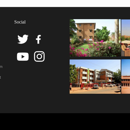
Social
em
t