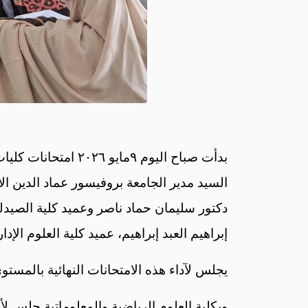
بدأت صباح اليوم ٩م
السيد مدير الجامعة بروفيسور عماد الدين ا
دكتور سليمان حماد ناصر وعميد كلية الصيدلة
إبراهيم العبد إبراهيم، عميد كلية العلوم الإد
يجلس لآداء هذه الامتحانات النهائية بالمستوى الرابع كلية الصيدلة، عدد (٩٦) طالب وطا
وبكلية العلوم الرياضية والمعلوماتية جلس ل