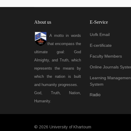
About us
E-Service
Uofk Email
A motto in words
that encompass the
E-certificate
ultimate goal: God
Faculty Members
Almighty, and Truth, which
Online Journals Syst
represents the means by
which the nation is built
Learning Managemen
System
and humanity progresses.
God, Truth, Nation,
Radio
Humanity.
© 2026 University of Khartoum