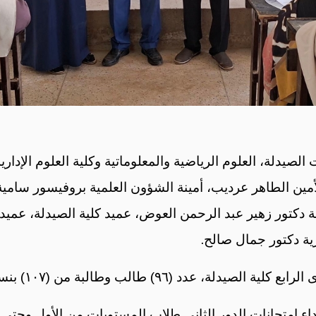
ايو ٢٠٢٦ امتحانات كليات الصيدلة، العلوم الرياضية والمعلوماتية وكلية ا
لأمين الطاهر عرديب، أمينة الشؤون العلمية بروفيسور سام
 دكتور زهير عبد الرحمن العوض، عميد كلية الصيدلة، عميد كل
ارية دكتور جمال صالح.
لبة من (١٠٧) بنسبة بلغت ٩٠% من عدد الطلاب المسجلين.
أداء امتحانات الدور الثاني طلاب المستويات من الأول وحت