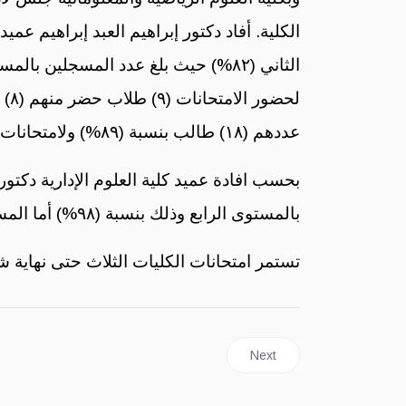
عددهم (١٨) طالب بنسبة (٨٩%) ولامتحانات المستوى الخامس جلس (٧) من المسجلين بالمستوى وعددهم (٨) طلاب بنسبة بلغت (٨٨%).
بالمستوى الرابع وذلك بنسبة (٩٨%) أما المستوى الثاني فقد جلس للامتحانات اليوم (١٠٧) طالب وطالبة من( ١٢١) بنسبة (٨٨.٤%).
تستمر امتحانات الكليات الثلاث حتى نهاية ش
Next article: First year co
Next