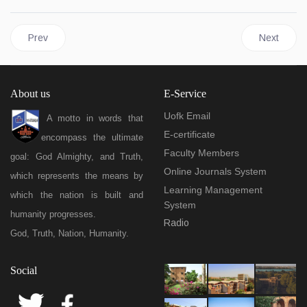
Previous article: The university president celebrates World Eart
Next articl
Prev
Next
About us
E-Service
Uofk Email
A motto in words that
E-certificate
encompass the ultimate
Faculty Members
goal: God Almighty, and Truth,
Online Journals System
which represents the means by
Learning Management
which the nation is built and
System
humanity progresses.
Radio
God, Truth, Nation, Humanity.
Social