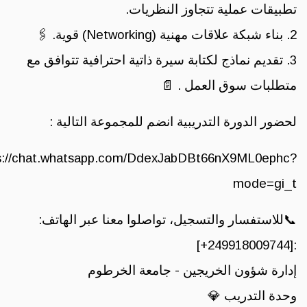
تطبيقات عملية تتجاوز النظريات.
2. بناء شبكة علاقات مهنية (Networking) قوية. 🖇️
3. تقديم نماذج لكتابة سيرة ذاتية احترافية تتوافق مع
متطلبات سوق العمل . 📄
لحضور الدورة التدريبية انضم للمجموعة التالية :
s://chat.whatsapp.com/DdexJabDBt66nX9ML0ephc?
mode=gi_t
📞للاستفسار والتسجيل، تواصلوا معنا عبر الهاتف:
:[249918009744+]
إدارة شؤون الخريجين - جامعة الخرطوم
و
حدة التدريب 💎