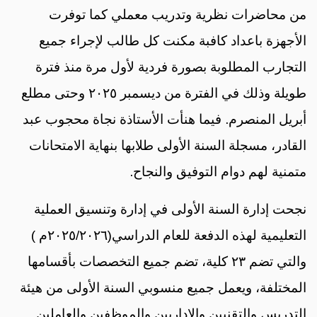
من محاضرات نظرية وتدريب معملي كما توفرت
الأجهزة باعداد كافبة مكنت كل طالب لإجراء جميع
التجارب المطلوبة بصورة فردية لأول مرة منذ فترة
طويلة وذلك في الفترة من ديسمبر ٢٠٢٥ وحتى مطلع
أبريل المنصرم. فيما هنأت الأستاذة نجاة محجوب عبد
القادر، مسجلة السنة الأولى طلابها بنهاية الامتحانات
متمنية لهم دوام التوفيق والنجاح.
نجحت إدارة السنة الأولى في إدارة وتنسيق العملية
التعليمية لهذه الدفعة للعام الدراسي(٢٠٢٥/٢٠٢٦م )
والتي تضم ٢٣ كلية، تضم جميع التخصصات بأقسامها
المختلفة، ويعمل جميع منسوبي السنة الأولى من هيئة
التدريس والتقنيين والإداريين والموظفين والعاملين