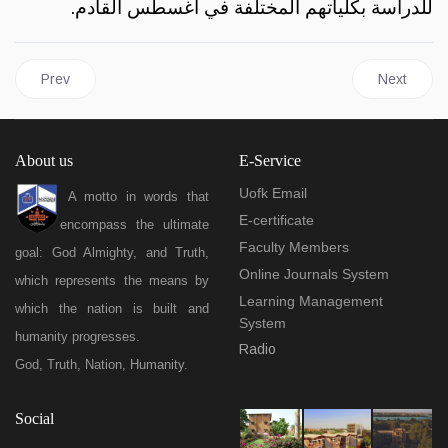
للدراسة بكلياتهم المختلفة في أغسطس القادم.
Previous article: The university director opens the third week of
Next articl
Prev
Next
About us
E-Service
Uofk Email
A motto in words that
E-certificate
encompass the ultimate
Faculty Members
goal: God Almighty, and Truth,
Online Journals System
which represents the means by
Learning Management
which the nation is built and
System
humanity progresses.
Radio
God, Truth, Nation, Humanity.
Social